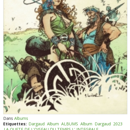
Dans
Albums
Etiquettes:
Dargaud
Album
ALBUMS
Album
Dargaud
2023
LA QUETE DE L'OISEAU DU TEMPS L' INTEGRALE