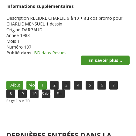
Informations supplémentaires
Description
RELIURE CHARLIE 6 à 10 + au dos promo pour
CHARLIE MENSUEL 1 dessin
Origine
DARGAUD
Année
1983
Mois
1
Numéro
107
Publié dans
BD dans Revues
En savoir plus...
Début
Précédent
1
2
3
4
5
6
7
8
9
10
Suivant
Fin
Page 1 sur 20
DERNIÈRES ENTRÉES DANS LA