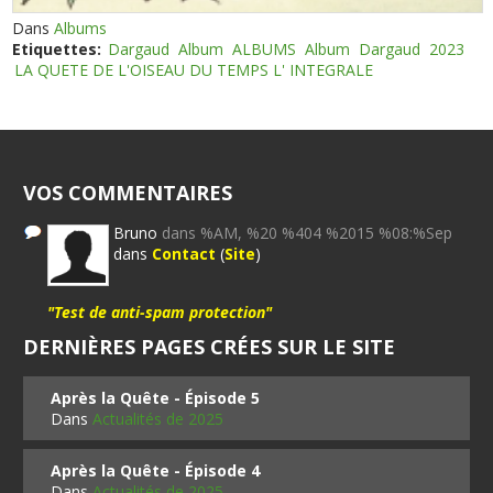
Dans
Albums
Etiquettes:
Dargaud
Album
ALBUMS
Album
Dargaud
2023
LA QUETE DE L'OISEAU DU TEMPS L' INTEGRALE
VOS COMMENTAIRES
Bruno
dans %AM, %20 %404 %2015 %08:%Sep
dans
Contact
(
Site
)
"Test de anti-spam protection"
DERNIÈRES PAGES CRÉES SUR LE SITE
Après la Quête - Épisode 5
Dans
Actualités de 2025
Après la Quête - Épisode 4
Dans
Actualités de 2025