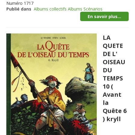
Numéro
1717
Publié dans
Albums collectifs Albums Scénarios
En savoir plus...
LA
QUETE
DE L'
OISEAU
DU
TEMPS
10 (
Avant
la
Quête 6
) kryll