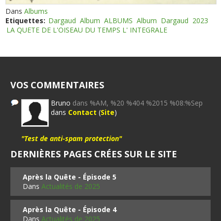
Dans
Albums
Etiquettes:
Dargaud
Album
ALBUMS
Album
Dargaud
2023
LA QUETE DE L'OISEAU DU TEMPS L' INTEGRALE
VOS COMMENTAIRES
Bruno
dans %AM, %20 %404 %2015 %08:%Sep
dans
Contact
(
Site
)
"Test de anti-spam protection"
DERNIÈRES PAGES CRÉES SUR LE SITE
Après la Quête - Épisode 5
Dans
Actualités de 2025
Après la Quête - Épisode 4
Dans
Actualités de 2025