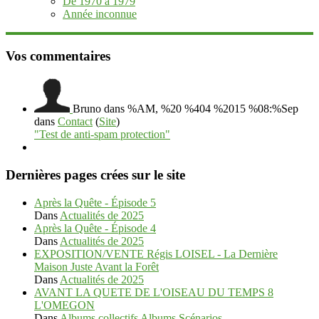
De 1970 à 1979
Année inconnue
Vos commentaires
Bruno
dans %AM, %20 %404 %2015 %08:%Sep
dans
Contact
(
Site
)
"Test de anti-spam protection"
Dernières pages crées sur le site
Après la Quête - Épisode 5
Dans
Actualités de 2025
Après la Quête - Épisode 4
Dans
Actualités de 2025
EXPOSITION/VENTE Régis LOISEL - La Dernière
Maison Juste Avant la Forêt
Dans
Actualités de 2025
AVANT LA QUETE DE L'OISEAU DU TEMPS 8
L'OMEGON
Dans
Albums collectifs Albums Scénarios