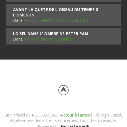
AVANT LA QUETE DE L'OISEAU DU TEMPS 8
L'OMEGON
Dans
Albums collectifs Albums Scénarios
LOISEL DANS L' OMBRE DE PETER PAN
Dans
Albums Editions Spéciales
Site officiel de REGIS LOISEL -
Retour à l'accueil
- ©Régis Loisel,
©Letendre et les éditeurs concernés. Tous droits réservés
Powered by
Facciate verdi