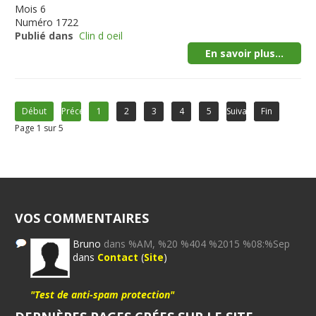
Mois
6
Numéro
1722
Publié dans
Clin d oeil
En savoir plus...
Début
Précédent
1
2
3
4
5
Suivant
Fin
Page 1 sur 5
VOS COMMENTAIRES
Bruno
dans %AM, %20 %404 %2015 %08:%Sep
dans
Contact
(
Site
)
"Test de anti-spam protection"