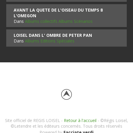
AVANT LA QUETE DE L'OISEAU DU TEMPS 8
L'OMEGON
Dans
Albums collectifs Albums Scénarios
LOISEL DANS L' OMBRE DE PETER PAN
Dans
Albums Editions Spéciales
Site officiel de REGIS LOISEL -
Retour à l'accueil
- ©Régis Loisel,
©Letendre et les éditeurs concernés. Tous droits réservés
Powered by
Facciate verdi