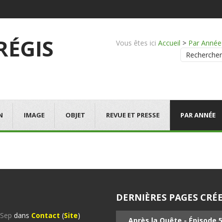
 RÉGIS
Vous êtes ici
Accueil
>
Par Année
Rechercher
N
IMAGE
OBJET
REVUE ET PRESSE
PAR ANNÉE
DERNIÈRES PAGES CRÉE
%Sep
dans
Contact
(
Site
)
Après la Quête - Épisode 