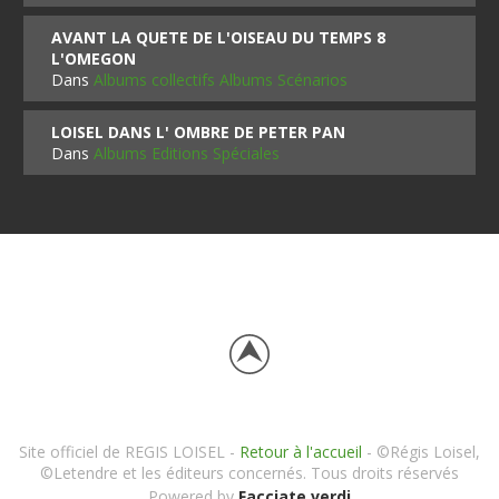
AVANT LA QUETE DE L'OISEAU DU TEMPS 8
L'OMEGON
Dans
Albums collectifs Albums Scénarios
LOISEL DANS L' OMBRE DE PETER PAN
Dans
Albums Editions Spéciales
Site officiel de REGIS LOISEL -
Retour à l'accueil
- ©Régis Loisel,
©Letendre et les éditeurs concernés. Tous droits réservés
Powered by
Facciate verdi