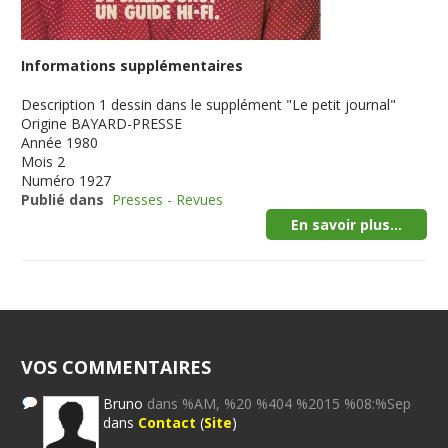
Informations supplémentaires
Description
1 dessin dans le supplément "Le petit journal"
Origine
BAYARD-PRESSE
Année
1980
Mois
2
Numéro
1927
Publié dans
Presses - Revues
En savoir plus...
VOS COMMENTAIRES
Bruno
dans %AM, %20 %404 %2015 %08:%Sep
dans
Contact
(
Site
)