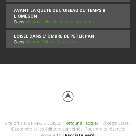
AVANT LA QUETE DE L'OISEAU DU TEMPS 8
L'OMEGON
Dans
Albums collectifs Albums Scénarios
LOISEL DANS L' OMBRE DE PETER PAN
Dans
Albums Editions Spéciales
Site officiel de REGIS LOISEL -
Retour à l'accueil
- ©Régis Loisel,
©Letendre et les éditeurs concernés. Tous droits réservés
Powered by
Facciate verdi