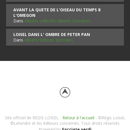
AVANT LA QUETE DE L'OISEAU DU TEMPS 8
L'OMEGON
Dans
Albums collectifs Albums Scénarios
LOISEL DANS L' OMBRE DE PETER PAN
Dans
Albums Editions Spéciales
Site officiel de REGIS LOISEL -
Retour à l'accueil
- ©Régis Loisel,
©Letendre et les éditeurs concernés. Tous droits réservés
Powered by
Facciate verdi