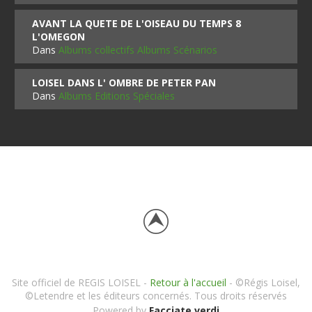
AVANT LA QUETE DE L'OISEAU DU TEMPS 8
L'OMEGON
Dans
Albums collectifs Albums Scénarios
LOISEL DANS L' OMBRE DE PETER PAN
Dans
Albums Editions Spéciales
Site officiel de REGIS LOISEL -
Retour à l'accueil
- ©Régis Loisel,
©Letendre et les éditeurs concernés. Tous droits réservés
Powered by
Facciate verdi