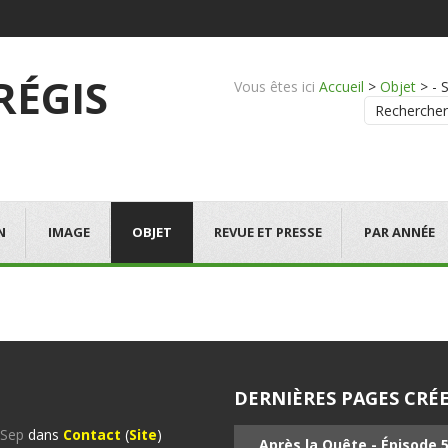
 RÉGIS
Vous êtes ici
Accueil
>
Objet
>
- 
Rechercher
N
IMAGE
OBJET
REVUE ET PRESSE
PAR ANNÉE
DERNIÈRES PAGES CRÉE
%Sep
dans
Contact
(
Site
)
Après la Quête - Épisode 