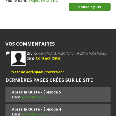
Publié dans
Objets de la BDD
En savoir plus...
VOS COMMENTAIRES
Bruno
dans %AM, %20 %404 %2015 %08:%Sep
dans
Contact
(
Site
)
"Test de anti-spam protection"
DERNIÈRES PAGES CRÉES SUR LE SITE
Après la Quête - Épisode 5
Dans
Actualités de 2025
Après la Quête - Épisode 4
Dans
Actualités de 2025