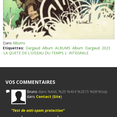
Dans
Albums
Etiquettes:
Dargaud
Album
ALBUMS
Album
Dargaud
2023
LA QUETE DE L'OISEAU DU TEMPS L' INTEGRALE
VOS COMMENTAIRES
Bruno
dans %AM, %20 %404 %2015 %08:%Sep
dans
Contact
(
Site
)
"Test de anti-spam protection"