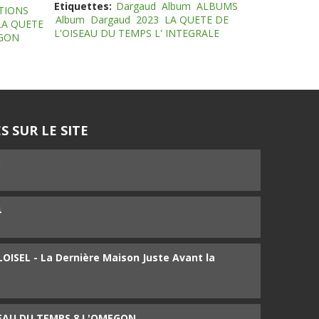
Etiquettes:
Dargaud
Album
ALBUMS
TIONS
Album
Dargaud
2023
LA QUETE DE
LA QUETE
L'OISEAU DU TEMPS L' INTEGRALE
EGON
S SUR LE SITE
5
4
ISEL - La Dernière Maison Juste Avant la
SEAU DU TEMPS 8 L'OMEGON