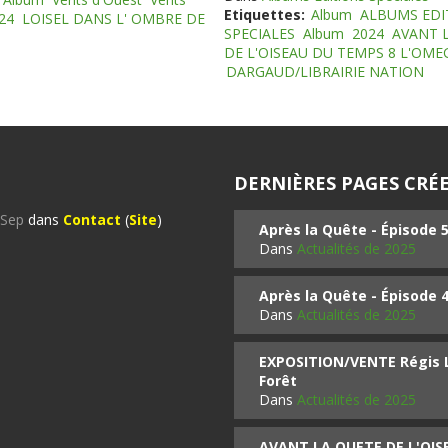
Etiquettes:
Album
ALBUMS EDI
24
LOISEL DANS L' OMBRE DE
SPECIALES
Album
2024
AVANT 
DE L'OISEAU DU TEMPS 8 L'OM
DARGAUD/LIBRAIRIE NATION
DERNIÈRES PAGES CRÉE
%Sep
dans
Contact
(
Site
)
Après la Quête - Épisode 
Dans
Actualités de 2025
Après la Quête - Épisode 
Dans
Actualités de 2025
EXPOSITION/VENTE Régis LO
Forêt
Dans
Actualités de 2025
AVANT LA QUETE DE L'OI