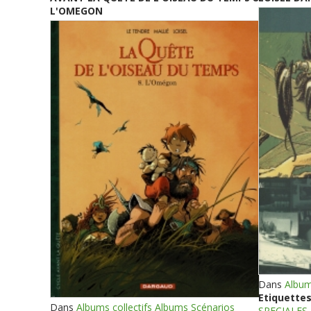
L'OMEGON
Dans
Album
Etiquettes
Dans
Albums collectifs Albums Scénarios
SPECIALES