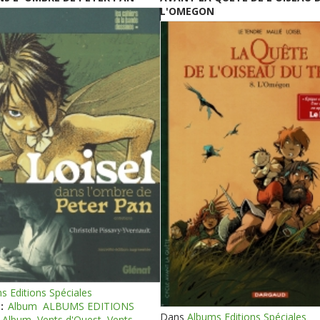
L'OMEGON
s Editions Spéciales
:
Album
ALBUMS EDITIONS
Dans
Albums Editions Spéciales
Album
Vents d'Ouest
Vents