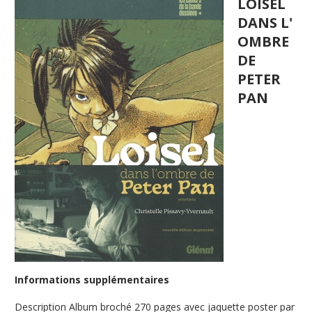
LOISEL
DANS L'
OMBRE
DE
PETER
PAN
Informations supplémentaires
Description
Album broché 270 pages avec jaquette poster par