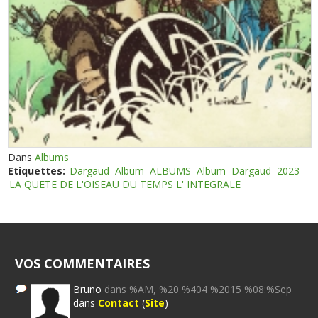
Dans
Albums
Etiquettes:
Dargaud
Album
ALBUMS
Album
Dargaud
2023
LA QUETE DE L'OISEAU DU TEMPS L' INTEGRALE
VOS COMMENTAIRES
Bruno
dans %AM, %20 %404 %2015 %08:%Sep
dans
Contact
(
Site
)