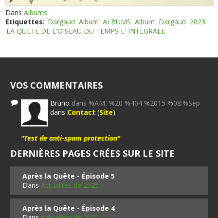
Dans
Albums
Etiquettes:
Dargaud
Album
ALBUMS
Album
Dargaud
2023
LA QUETE DE L'OISEAU DU TEMPS L' INTEGRALE
VOS COMMENTAIRES
Bruno
dans %AM, %20 %404 %2015 %08:%Sep
dans
Contact
(
Site
)
"Test de anti-spam protection"
DERNIÈRES PAGES CRÉES SUR LE SITE
Après la Quête - Épisode 5
Dans
Actualités de 2025
Après la Quête - Épisode 4
Dans
Actualités de 2025