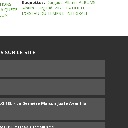
Etiquettes:
Dargaud
Album
ALBUMS
TIONS
Album
Dargaud
2023
LA QUETE DE
LA QUETE
L'OISEAU DU TEMPS L' INTEGRALE
EGON
S SUR LE SITE
5
4
ISEL - La Dernière Maison Juste Avant la
SEAU DU TEMPS 8 L'OMEGON