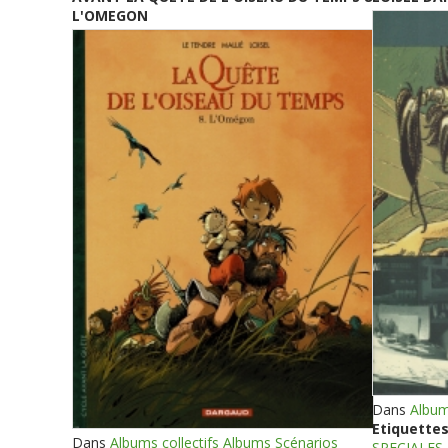
L'OMEGON
Dans
Album
Etiquettes
Dans
Albums collectifs Albums Scénarios
SPECIALES