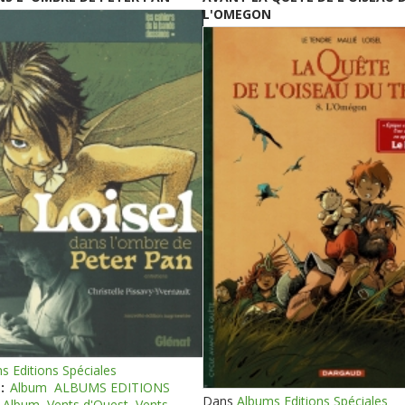
L'OMEGON
s Editions Spéciales
:
Album
ALBUMS EDITIONS
Dans
Albums Editions Spéciales
Album
Vents d'Ouest
Vents