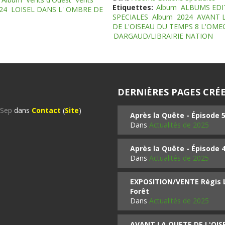
Etiquettes:
Album
ALBUMS EDI
24
LOISEL DANS L' OMBRE DE
SPECIALES
Album
2024
AVANT 
DE L'OISEAU DU TEMPS 8 L'OM
DARGAUD/LIBRAIRIE NATION
DERNIÈRES PAGES CRÉE
%Sep
dans
Contact
(
Site
)
Après la Quête - Épisode 
Dans
Actualités de 2025
Après la Quête - Épisode 
Dans
Actualités de 2025
EXPOSITION/VENTE Régis LO
Forêt
Dans
Actualités de 2025
AVANT LA QUETE DE L'OI