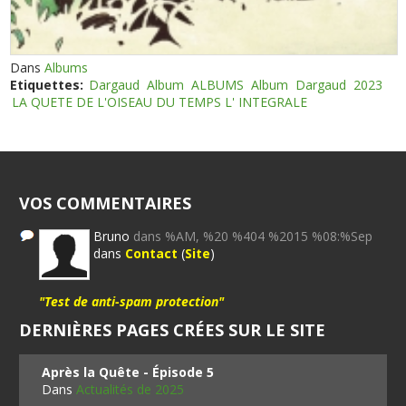
Dans
Albums
Etiquettes:
Dargaud
Album
ALBUMS
Album
Dargaud
2023
LA QUETE DE L'OISEAU DU TEMPS L' INTEGRALE
VOS COMMENTAIRES
Bruno
dans %AM, %20 %404 %2015 %08:%Sep
dans
Contact
(
Site
)
"Test de anti-spam protection"
DERNIÈRES PAGES CRÉES SUR LE SITE
Après la Quête - Épisode 5
Dans
Actualités de 2025