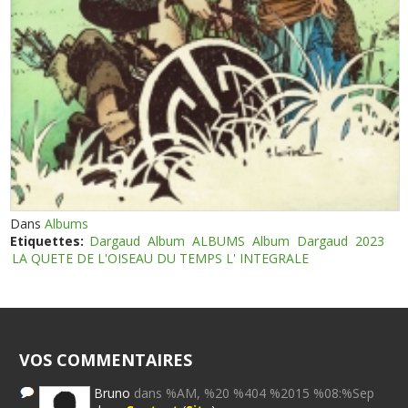
Dans
Albums
Etiquettes:
Dargaud
Album
ALBUMS
Album
Dargaud
2023
LA QUETE DE L'OISEAU DU TEMPS L' INTEGRALE
VOS COMMENTAIRES
Bruno
dans %AM, %20 %404 %2015 %08:%Sep