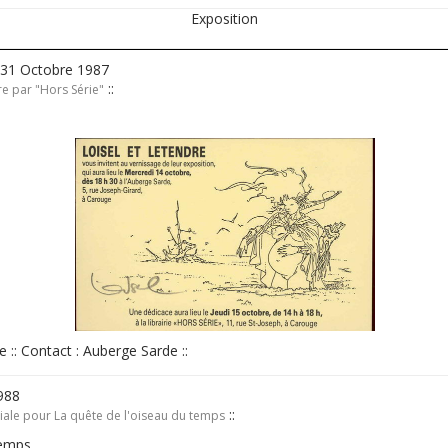
Exposition
 31 Octobre 1987
::
re par "Hors Série"
e :: Contact : Auberge Sarde ::
1988
::
ciale pour La quête de l'oiseau du temps
temps