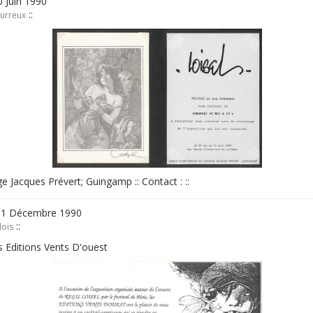
 Juin 1990
::
ourreux
ge Jacques Prévert; Guingamp :: Contact : ::
31 Décembre 1990
::
lois
es Editions Vents D'ouest