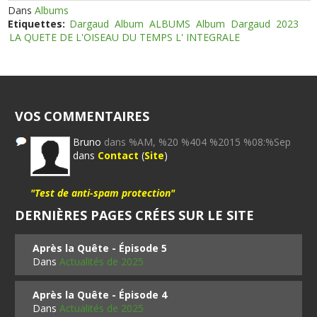
Dans
Albums
Etiquettes:
Dargaud
Album
ALBUMS
Album
Dargaud
2023
LA QUETE DE L'OISEAU DU TEMPS L' INTEGRALE
VOS COMMENTAIRES
Bruno
dans %AM, %20 %404 %2015 %08:%Sep
dans
Contact
(
Site
)
"Test de anti-spam protection"
DERNIÈRES PAGES CRÉES SUR LE SITE
Après la Quête - Épisode 5
Dans
Actualités de 2025
Après la Quête - Épisode 4
Dans
Actualités de 2025