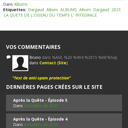
Dans
Albums
Etiquettes:
Dargaud
Album
ALBUMS
Album
Dargaud
2023
LA QUETE DE L'OISEAU DU TEMPS L' INTEGRALE
VOS COMMENTAIRES
Bruno
dans %AM, %20 %404 %2015 %08:%Sep
dans
Contact
(
Site
)
"Test de anti-spam protection"
DERNIÈRES PAGES CRÉES SUR LE SITE
Après la Quête - Épisode 5
Dans
Actualités de 2025
Après la Quête - Épisode 4
Dans
Actualités de 2025