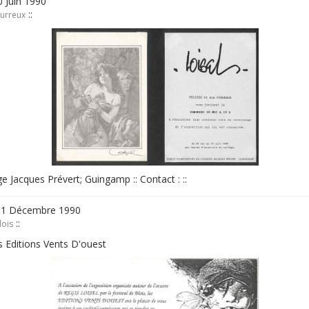
 Juin 1990
::
ourreux
ge Jacques Prévert; Guingamp :: Contact : ::
31 Décembre 1990
::
lois
es Editions Vents D'ouest