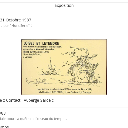
Exposition
 31 Octobre 1987
::
re par "Hors Série"
e :: Contact : Auberge Sarde ::
1988
::
ciale pour La quête de l'oiseau du temps
temps