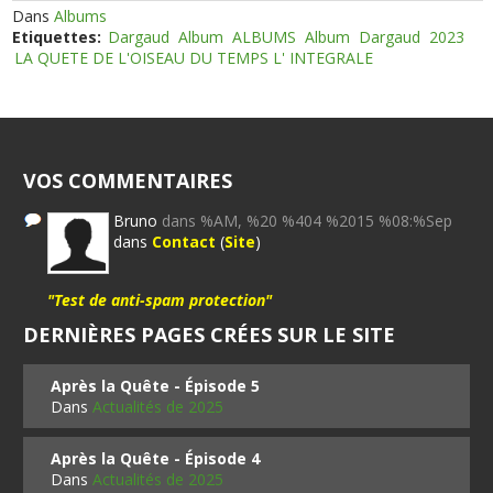
Dans
Albums
Etiquettes:
Dargaud
Album
ALBUMS
Album
Dargaud
2023
LA QUETE DE L'OISEAU DU TEMPS L' INTEGRALE
VOS COMMENTAIRES
Bruno
dans %AM, %20 %404 %2015 %08:%Sep
dans
Contact
(
Site
)
"Test de anti-spam protection"
DERNIÈRES PAGES CRÉES SUR LE SITE
Après la Quête - Épisode 5
Dans
Actualités de 2025
Après la Quête - Épisode 4
Dans
Actualités de 2025