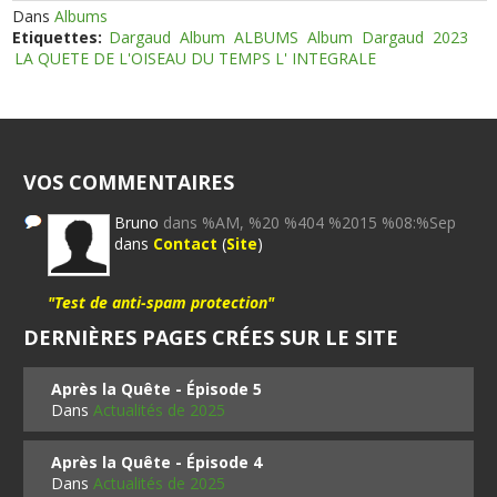
Dans
Albums
Etiquettes:
Dargaud
Album
ALBUMS
Album
Dargaud
2023
LA QUETE DE L'OISEAU DU TEMPS L' INTEGRALE
VOS COMMENTAIRES
Bruno
dans %AM, %20 %404 %2015 %08:%Sep
dans
Contact
(
Site
)
"Test de anti-spam protection"
DERNIÈRES PAGES CRÉES SUR LE SITE
Après la Quête - Épisode 5
Dans
Actualités de 2025
Après la Quête - Épisode 4
Dans
Actualités de 2025