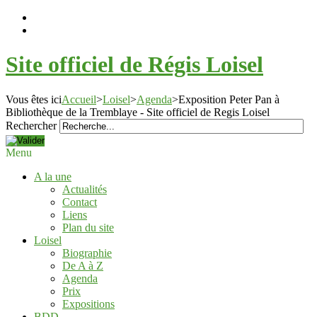
Site officiel de Régis Loisel
Vous êtes ici
Accueil
>
Loisel
>
Agenda
>
Exposition Peter Pan à
Bibliothèque de la Tremblaye - Site officiel de Regis Loisel
Rechercher
Menu
A la une
Actualités
Contact
Liens
Plan du site
Loisel
Biographie
De A à Z
Agenda
Prix
Expositions
BDD