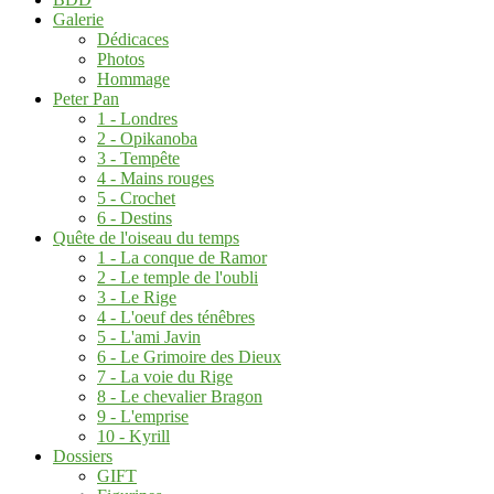
Galerie
Dédicaces
Photos
Hommage
Peter Pan
1 - Londres
2 - Opikanoba
3 - Tempête
4 - Mains rouges
5 - Crochet
6 - Destins
Quête de l'oiseau du temps
1 - La conque de Ramor
2 - Le temple de l'oubli
3 - Le Rige
4 - L'oeuf des ténêbres
5 - L'ami Javin
6 - Le Grimoire des Dieux
7 - La voie du Rige
8 - Le chevalier Bragon
9 - L'emprise
10 - Kyrill
Dossiers
GIFT