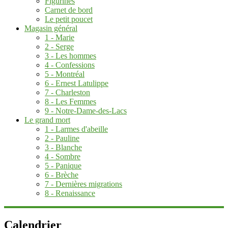
Figurines
Carnet de bord
Le petit poucet
Magasin général
1 - Marie
2 - Serge
3 - Les hommes
4 - Confessions
5 - Montréal
6 - Ernest Latulippe
7 - Charleston
8 - Les Femmes
9 - Notre-Dame-des-Lacs
Le grand mort
1 - Larmes d'abeille
2 - Pauline
3 - Blanche
4 - Sombre
5 - Panique
6 - Brèche
7 - Dernières migrations
8 - Renaissance
Calendrier