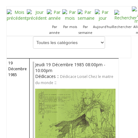
Par
Par mois
Par
Aujourd'hui
Rechercher
Al
année
semaine
m
Choisissez une catégorie pour filtrer la liste
19
Jeudi 19 Décembre 1985 08:00pm -
Décembre
10:00pm
1985
Dédicaces ::
Dédicace Loisel Chez le maitre
::
du monde