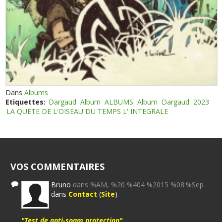
Dans
Albums
Etiquettes:
Dargaud
Album
ALBUMS
Album
Dargaud
2023
LA QUETE DE L'OISEAU DU TEMPS L' INTEGRALE
VOS COMMENTAIRES
Bruno
dans %AM, %20 %404 %2015 %08:%Sep
dans
Contact
(
Site
)
"Test de anti-spam protection"