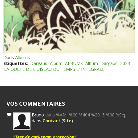
Dans
Albums
Etiquettes:
Dargaud
Album
ALBUMS
Album
Dargaud
2023
LA QUETE DE L'OISEAU DU TEMPS L' INTEGRALE
VOS COMMENTAIRES
Bruno
dans %AM, %20 %404 %2015 %08:%Sep
dans
Contact
(
Site
)
"Test de anti-spam protection"