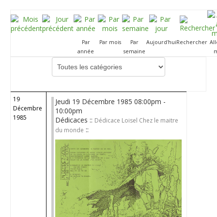
Par
Par mois
Par
Aujourd'hui
Rechercher
Al
année
semaine
m
Choisissez une catégorie pour filtrer la liste
19
Jeudi 19 Décembre 1985 08:00pm -
Décembre
10:00pm
1985
Dédicaces ::
Dédicace Loisel Chez le maitre
::
du monde