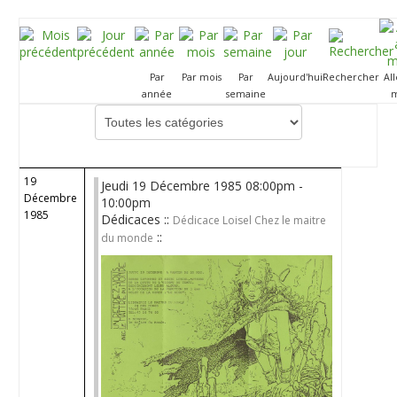
Par
Par mois
Par
Aujourd'hui
Rechercher
Al
année
semaine
m
Choisissez une catégorie pour filtrer la liste
19
Jeudi 19 Décembre 1985 08:00pm -
Décembre
10:00pm
1985
Dédicaces ::
Dédicace Loisel Chez le maitre
::
du monde