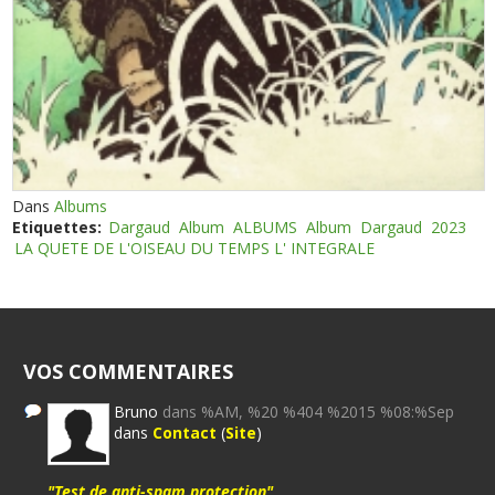
Dans
Albums
Etiquettes:
Dargaud
Album
ALBUMS
Album
Dargaud
2023
LA QUETE DE L'OISEAU DU TEMPS L' INTEGRALE
VOS COMMENTAIRES
Bruno
dans %AM, %20 %404 %2015 %08:%Sep
dans
Contact
(
Site
)
"Test de anti-spam protection"