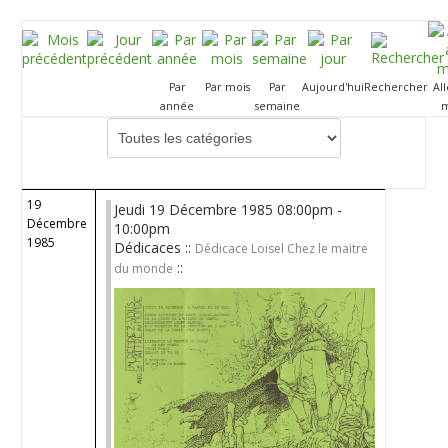
Par
Par mois
Par
Aujourd'hui
Rechercher
Al
année
semaine
m
Choisissez une catégorie pour filtrer la liste
19
Jeudi 19 Décembre 1985 08:00pm -
Décembre
10:00pm
1985
Dédicaces ::
Dédicace Loisel Chez le maitre
::
du monde