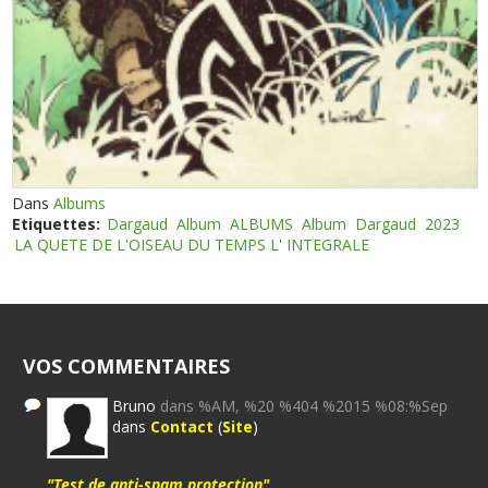
Dans
Albums
Etiquettes:
Dargaud
Album
ALBUMS
Album
Dargaud
2023
LA QUETE DE L'OISEAU DU TEMPS L' INTEGRALE
VOS COMMENTAIRES
Bruno
dans %AM, %20 %404 %2015 %08:%Sep
dans
Contact
(
Site
)
"Test de anti-spam protection"