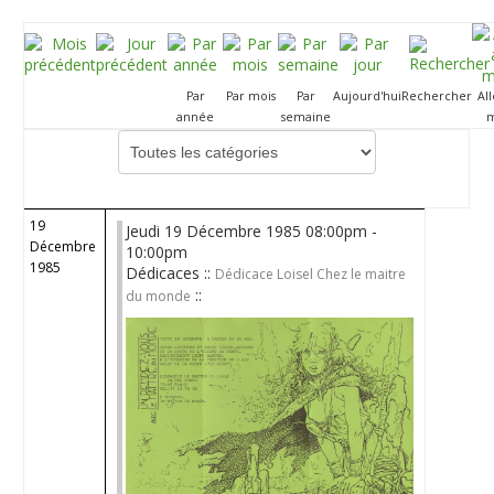
Par
Par mois
Par
Aujourd'hui
Rechercher
Al
année
semaine
m
Choisissez une catégorie pour filtrer la liste
19
Jeudi 19 Décembre 1985 08:00pm -
Décembre
10:00pm
1985
Dédicaces ::
Dédicace Loisel Chez le maitre
::
du monde