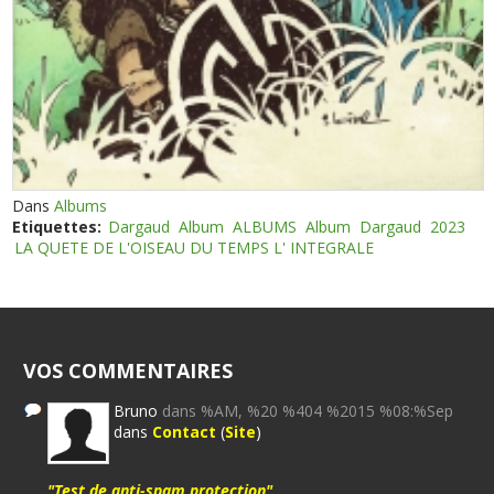
Dans
Albums
Etiquettes:
Dargaud
Album
ALBUMS
Album
Dargaud
2023
LA QUETE DE L'OISEAU DU TEMPS L' INTEGRALE
VOS COMMENTAIRES
Bruno
dans %AM, %20 %404 %2015 %08:%Sep
dans
Contact
(
Site
)
"Test de anti-spam protection"