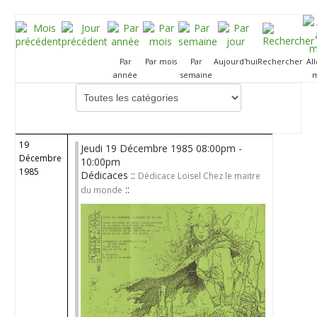
Par
Par mois
Par
Aujourd'hui
Rechercher
Al
année
semaine
m
Choisissez une catégorie pour filtrer la liste
19
Jeudi 19 Décembre 1985 08:00pm -
Décembre
10:00pm
1985
Dédicaces ::
Dédicace Loisel Chez le maitre
::
du monde