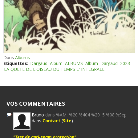
Dans
Albums
Etiquettes:
Dargaud
Album
ALBUMS
Album
Dargaud
2023
LA QUETE DE L'OISEAU DU TEMPS L' INTEGRALE
VOS COMMENTAIRES
Bruno
dans %AM, %20 %404 %2015 %08:%Sep
dans
Contact
(
Site
)
"Test de anti-spam protection"