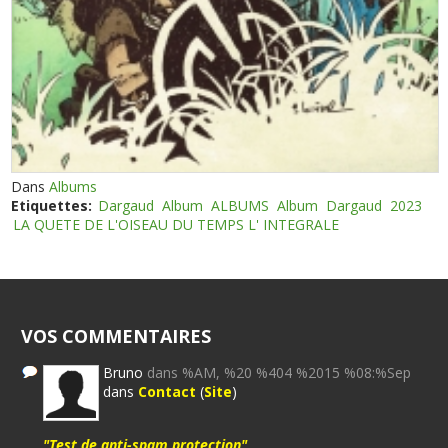
Dans
Albums
Etiquettes:
Dargaud
Album
ALBUMS
Album
Dargaud
2023
LA QUETE DE L'OISEAU DU TEMPS L' INTEGRALE
VOS COMMENTAIRES
Bruno
dans %AM, %20 %404 %2015 %08:%Sep
dans
Contact
(
Site
)
"Test de anti-spam protection"