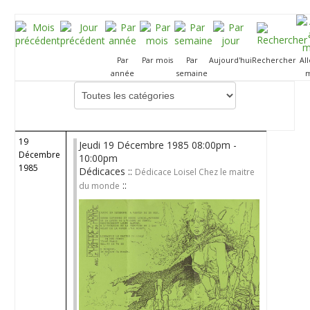
Par
Par mois
Par
Aujourd'hui
Rechercher
Al
année
semaine
m
Choisissez une catégorie pour filtrer la liste
19
Jeudi 19 Décembre 1985 08:00pm -
Décembre
10:00pm
1985
Dédicaces ::
Dédicace Loisel Chez le maitre
::
du monde