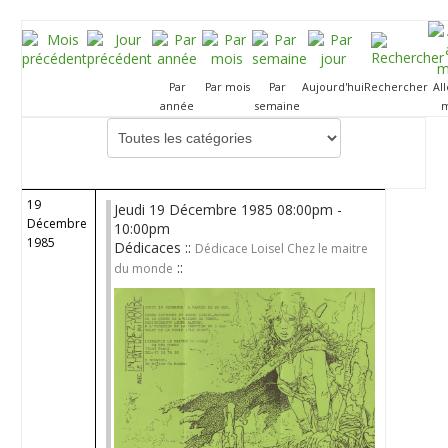
Par
Par mois
Par
Aujourd'hui
Rechercher
Al
année
semaine
m
Choisissez une catégorie pour filtrer la liste
19
Jeudi 19 Décembre 1985 08:00pm -
Décembre
10:00pm
1985
Dédicaces ::
Dédicace Loisel Chez le maitre
::
du monde