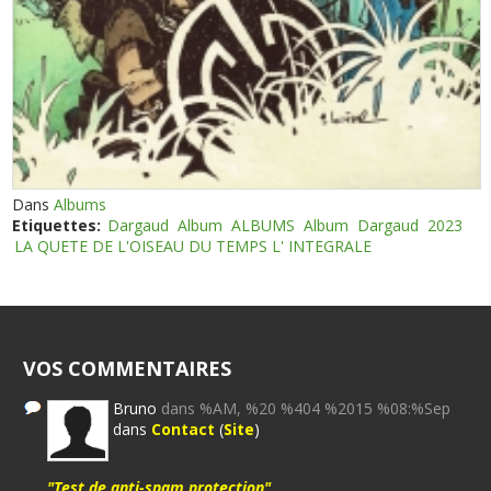
Dans
Albums
Etiquettes:
Dargaud
Album
ALBUMS
Album
Dargaud
2023
LA QUETE DE L'OISEAU DU TEMPS L' INTEGRALE
VOS COMMENTAIRES
Bruno
dans %AM, %20 %404 %2015 %08:%Sep
dans
Contact
(
Site
)
"Test de anti-spam protection"