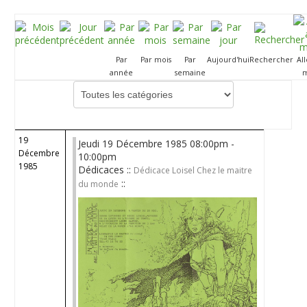
Par
Par mois
Par
Aujourd'hui
Rechercher
Al
année
semaine
m
Choisissez une catégorie pour filtrer la liste
19
Jeudi 19 Décembre 1985 08:00pm -
Décembre
10:00pm
1985
Dédicaces ::
Dédicace Loisel Chez le maitre
::
du monde