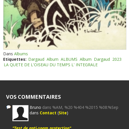
Dans
Albums
Etiquettes:
Dargaud
Album
ALBUMS
Album
Dargaud
2023
LA QUETE DE L'OISEAU DU TEMPS L' INTEGRALE
VOS COMMENTAIRES
Bruno
dans %AM, %20 %404 %2015 %08:%Sep
dans
Contact
(
Site
)
"Test de anti-spam protection"