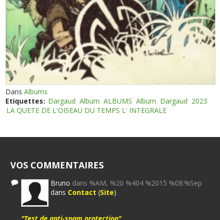
Dans
Albums
Etiquettes:
Dargaud
Album
ALBUMS
Album
Dargaud
2023
LA QUETE DE L'OISEAU DU TEMPS L' INTEGRALE
VOS COMMENTAIRES
Bruno
dans %AM, %20 %404 %2015 %08:%Sep
dans
Contact
(
Site
)
"Test de anti-spam protection"