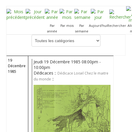
Par
Par mois
Par
Aujourd'hui
Rechercher
Al
année
semaine
m
Choisissez une catégorie pour filtrer la liste
19
Jeudi 19 Décembre 1985 08:00pm -
Décembre
10:00pm
1985
Dédicaces ::
Dédicace Loisel Chez le maitre
::
du monde