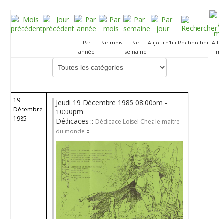
Par
Par mois
Par
Aujourd'hui
Rechercher
Al
année
semaine
m
Choisissez une catégorie pour filtrer la liste
19
Jeudi 19 Décembre 1985 08:00pm -
Décembre
10:00pm
1985
Dédicaces ::
Dédicace Loisel Chez le maitre
::
du monde