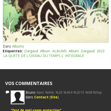
Dans
Albums
Etiquettes:
Dargaud
Album
ALBUMS
Album
Dargaud
2023
LA QUETE DE L'OISEAU DU TEMPS L' INTEGRALE
VOS COMMENTAIRES
Bruno
dans %AM, %20 %404 %2015 %08:%Sep
dans
Contact
(
Site
)
"Test de anti-spam protection"