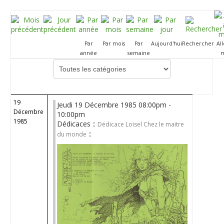
Par
Par mois
Par
Aujourd'hui
Rechercher
Al
année
semaine
m
Choisissez une catégorie pour filtrer la liste
19
Jeudi 19 Décembre 1985 08:00pm -
Décembre
10:00pm
1985
Dédicaces ::
Dédicace Loisel Chez le maitre
::
du monde