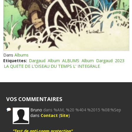
Dans
Albums
Etiquettes:
Dargaud
Album
ALBUMS
Album
Dargaud
2023
LA QUETE DE L'OISEAU DU TEMPS L' INTEGRALE
VOS COMMENTAIRES
Bruno
dans %AM, %20 %404 %2015 %08:%Sep
dans
Contact
(
Site
)
"Test de anti-spam protection"