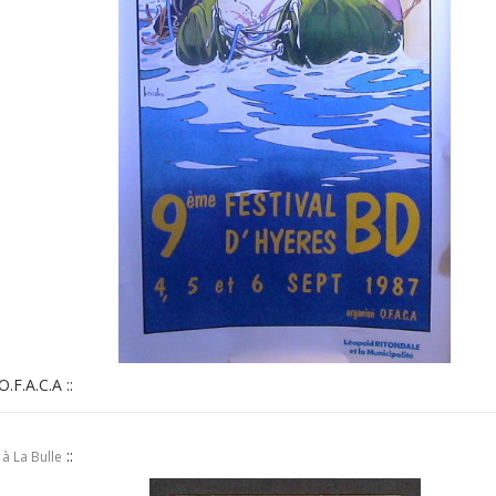
O.F.A.C.A ::
::
à La Bulle