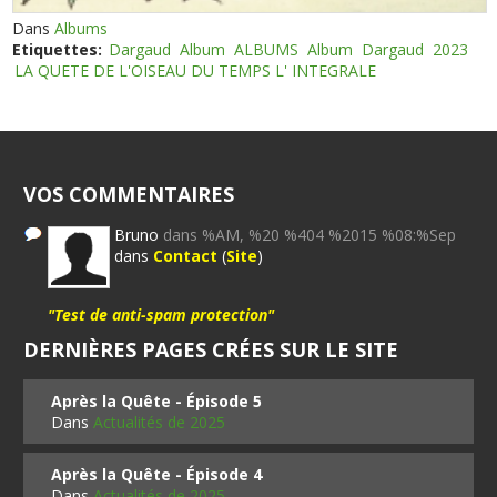
Dans
Albums
Etiquettes:
Dargaud
Album
ALBUMS
Album
Dargaud
2023
LA QUETE DE L'OISEAU DU TEMPS L' INTEGRALE
VOS COMMENTAIRES
Bruno
dans %AM, %20 %404 %2015 %08:%Sep
dans
Contact
(
Site
)
"Test de anti-spam protection"
DERNIÈRES PAGES CRÉES SUR LE SITE
Après la Quête - Épisode 5
Dans
Actualités de 2025
Après la Quête - Épisode 4
Dans
Actualités de 2025