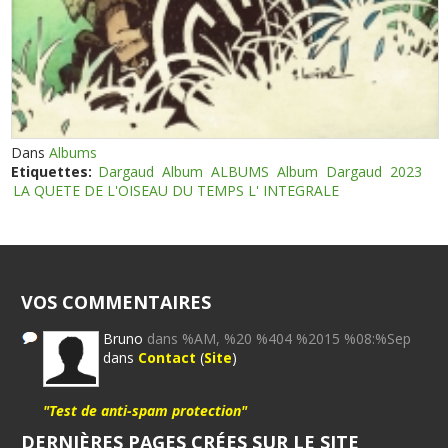
Dans
Albums
Etiquettes:
Dargaud
Album
ALBUMS
Album
Dargaud
2023
LA QUETE DE L'OISEAU DU TEMPS L' INTEGRALE
VOS COMMENTAIRES
Bruno
dans %AM, %20 %404 %2015 %08:%Sep
dans
Contact
(
Site
)
"Test de anti-spam protection"
DERNIÈRES PAGES CRÉES SUR LE SITE