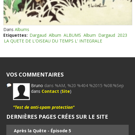
Dans
Albums
Etiquettes:
Dargaud
Album
ALBUMS
Album
Dargaud
2023
LA QUETE DE L'OISEAU DU TEMPS L' INTEGRALE
VOS COMMENTAIRES
Bruno
dans %AM, %20 %404 %2015 %08:%Sep
dans
Contact
(
Site
)
"Test de anti-spam protection"
DERNIÈRES PAGES CRÉES SUR LE SITE
Après la Quête - Épisode 5