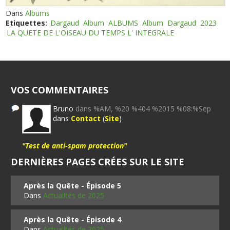
Dans
Albums
Etiquettes:
Dargaud
Album
ALBUMS
Album
Dargaud
2023
LA QUETE DE L'OISEAU DU TEMPS L' INTEGRALE
VOS COMMENTAIRES
Bruno
dans %AM, %20 %404 %2015 %08:%Sep
dans
Contact
(
Site
)
"Test de anti-spam protection"
DERNIÈRES PAGES CRÉES SUR LE SITE
Après la Quête - Épisode 5
Dans
Actualités de 2025
Après la Quête - Épisode 4
Dans
Actualités de 2025