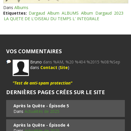
Dans
Albums
Etiquettes:
Dargaud
Album
ALBUMS
Album
Dargaud
2023
LA QUETE DE L'OISEAU DU TEMPS L' INTEGRALE
VOS COMMENTAIRES
Bruno
dans %AM, %20 %404 %2015 %08:%Sep
dans
Contact
(
Site
)
"Test de anti-spam protection"
DERNIÈRES PAGES CRÉES SUR LE SITE
Après la Quête - Épisode 5
Dans
Actualités de 2025
Après la Quête - Épisode 4
Dans
Actualités de 2025