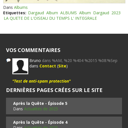
Dans
Albums
Etiquettes:
Dargaud
Album
ALBUMS
Album
Dargaud
2023
LA QUETE DE L'OISEAU DU TEMPS L' INTEGRALE
VOS COMMENTAIRES
Bruno
dans %AM, %20 %404 %2015 %08:%Sep
dans
Contact
(
Site
)
"Test de anti-spam protection"
DERNIÈRES PAGES CRÉES SUR LE SITE
Après la Quête - Épisode 5
Dans
Actualités de 2025
Après la Quête - Épisode 4
Dans
Actualités de 2025