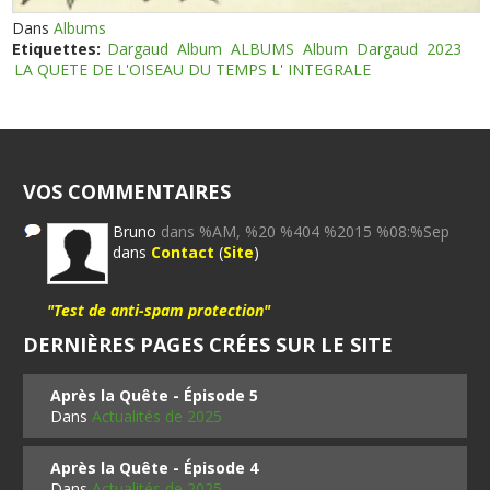
Dans
Albums
Etiquettes:
Dargaud
Album
ALBUMS
Album
Dargaud
2023
LA QUETE DE L'OISEAU DU TEMPS L' INTEGRALE
VOS COMMENTAIRES
Bruno
dans %AM, %20 %404 %2015 %08:%Sep
dans
Contact
(
Site
)
"Test de anti-spam protection"
DERNIÈRES PAGES CRÉES SUR LE SITE
Après la Quête - Épisode 5
Dans
Actualités de 2025
Après la Quête - Épisode 4
Dans
Actualités de 2025