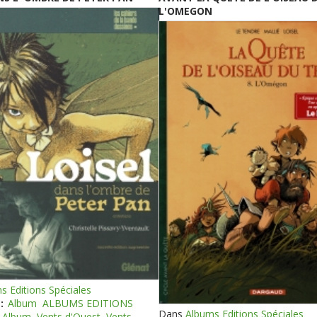
L'OMEGON
s Editions Spéciales
:
Album
ALBUMS EDITIONS
Dans
Albums Editions Spéciales
Album
Vents d'Ouest
Vents