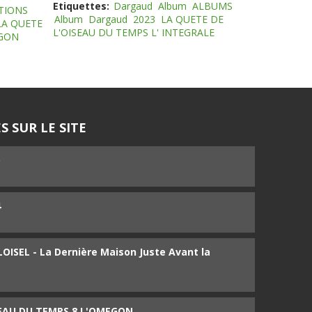
Etiquettes:
Dargaud
Album
ALBUMS
TIONS
Album
Dargaud
2023
LA QUETE DE
LA QUETE
L'OISEAU DU TEMPS L' INTEGRALE
EGON
S SUR LE SITE
5
4
ISEL - La Dernière Maison Juste Avant la
SEAU DU TEMPS 8 L'OMEGON