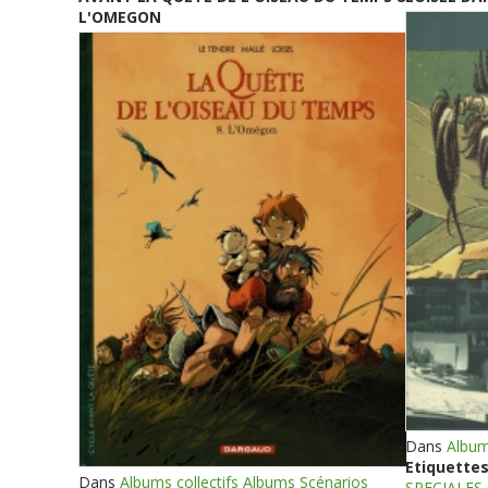
L'OMEGON
Dans
Album
Etiquettes
Dans
Albums collectifs Albums Scénarios
SPECIALES