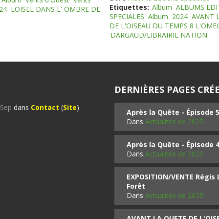
Etiquettes:
Album
ALBUMS EDI
24
LOISEL DANS L' OMBRE DE
SPECIALES
Album
2024
AVANT 
DE L'OISEAU DU TEMPS 8 L'OM
DARGAUD/LIBRAIRIE NATION
DERNIÈRES PAGES CRÉE
%Sep
dans
Contact
(
Site
)
Après la Quête - Épisode 
Dans
Actualités de 2025
Après la Quête - Épisode 
Dans
Actualités de 2025
EXPOSITION/VENTE Régis LO
Forêt
Dans
Actualités de 2025
AVANT LA QUETE DE L'OI